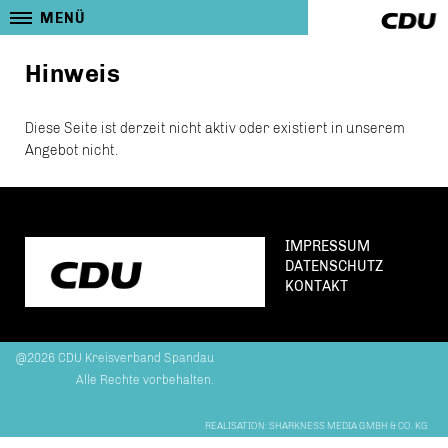
MENÜ
Hinweis
Diese Seite ist derzeit nicht aktiv oder existiert in unserem
Angebot nicht.
IMPRESSUM
DATENSCHUTZ
KONTAKT
@2026 CDU Kreisverband Spandau
Alle Rechte vorbehalten.
REALISATION: SHARKNESS MEDIA GMBH & CO. KG