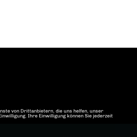
ste von Drittanbietern, die uns helfen, unser
illigung. Ihre Einwilligung können Sie jederzeit
REALISATION: SHARKNESS MEDIA GMBH & CO. KG