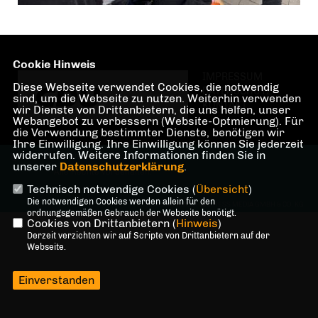
Cookie Hinweis
IMPRESSUM
Diese Webseite verwendet Cookies, die notwendig
DATENSCHUTZ
sind, um die Webseite zu nutzen. Weiterhin verwenden
KONTAKT
wir Dienste von Drittanbietern, die uns helfen, unser
Webangebot zu verbessern (Website-Optmierung). Für
die Verwendung bestimmter Dienste, benötigen wir
Ihre Einwilligung. Ihre Einwilligung können Sie jederzeit
widerrufen. Weitere Informationen finden Sie in
@2026 CDU Kreisverband Spandau
unserer
Datenschutzerklärung
.
Alle Rechte vorbehalten.
Technisch notwendige Cookies (
Übersicht
)
Die notwendigen Cookies werden allein für den
REALISATION: SHARKNESS MEDIA GMBH & CO. KG
ordnungsgemäßen Gebrauch der Webseite benötigt.
Cookies von Drittanbietern (
Hinweis
)
Derzeit verzichten wir auf Scripte von Drittanbietern auf der
Webseite.
Einverstanden